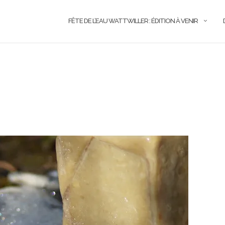
FÊTE DE L’EAU WATTWILLER : ÉDITION À VENIR