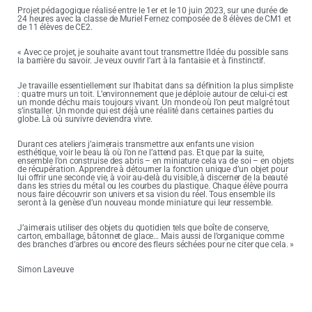
Projet pédagogique réalisé entre le 1er et le 10 juin 2023, sur une durée de
24 heures avec la classe de Muriel Fernez composée de 8 élèves de CM1 et
de 11 élèves de CE2.
« Avec ce projet, je souhaite avant tout transmettre l’idée du possible sans
la barrière du savoir. Je veux ouvrir l’art à la fantaisie et à l’instinctif.
Je travaille essentiellement sur l’habitat dans sa définition la plus simpliste
: quatre murs un toit. L’environnement que je déploie autour de celui-ci est
un monde déchu mais toujours vivant. Un monde où l’on peut malgré tout
s’installer. Un monde qui est déjà une réalité dans certaines parties du
globe. Là où survivre deviendra vivre.
Durant ces ateliers j’aimerais transmettre aux enfants une vision
esthétique, voir le beau là où l’on ne l’attend pas. Et que par la suite,
ensemble l’on construise des abris – en miniature cela va de soi – en objets
de récupération. Apprendre à détourner la fonction unique d’un objet pour
lui offrir une seconde vie, à voir au-delà du visible, à discerner de la beauté
dans les stries du métal ou les courbes du plastique. Chaque élève pourra
nous faire découvrir son univers et sa vision du réel. Tous ensemble ils
seront à la genèse d’un nouveau monde miniature qui leur ressemble.
J’aimerais utiliser des objets du quotidien tels que boîte de conserve,
carton, emballage, bâtonnet de glace… Mais aussi de l’organique comme
des branches d’arbres ou encore des fleurs séchées pour ne citer que cela. »
Simon Laveuve