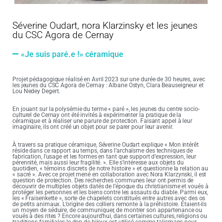
Séverine Oudart, nora Klarzinsky et les jeunes
du CSC Agora de Cernay
«Je suis paré.e !» céramique​
Projet pédagogique réalisé en Avril 2023 sur une durée de 30 heures, avec
les jeunes du CSC Agora de Cernay : Albane Ostyn, Clara Beauseigneur et
Lou Nedey Degert.
En jouant sur la polysémie du terme « paré », les jeunes du centre socio-
culturel de Cernay ont été invités à expérimenter la pratique de la
céramique et à réaliser une parure de protection. Faisant appel à leur
imaginaire, ils ont créé un objet pour se parer pour leur avenir.
À travers sa pratique céramique, Séverine Oudart explique « Mon intérêt
réside dans ce rapport au temps, dans l’archaïsme des techniques de
fabrication, l’usage et les formes en tant que support d’expression, leur
pérennité, mais aussi leur fragilité. ». Elle s’intéresse aux objets du
quotidien, « témoins discrets de notre histoire » et questionne la relation au
« sacré ». Avec ce projet mené en collaboration avec Nora Klarzynski, il est
question de protection. Des recherches communes leur ont permis de
découvrir de multiples objets datés de l’époque du christianisme et voués à
protéger les personnes et les biens contre les assauts du diable. Parmi eux,
les « Fraisenkette », sorte de chapelets constitués entre autres avec des os
de petits animaux. L’origine des colliers remonte à la préhistoire. Étaient-ils
un moyen de séduire, de communiquer, de montrer son appartenance ou
voués à des rites ? Encore aujourd’hui, dans certaines cultures, religions ou