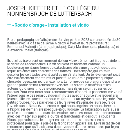
JOSEPH KIEFFER ET LE COLLÈGE DU
NONNENBRUCH DE LUTTERBACH
«Rodéo d’orage» installation et vidéo
Projet pédagogique réalisé entre Janvier et Juin 2023 sur une durée de 30
heures avec la classe de 3ème A de 29 élèves et leurs professeurs :
Emmanuel Valentin (chimie, physique), Caty Martinez (arts plastiques) et
Alexandre Rosier (français).
Ils et elles traversent un moment de leur vie extrêmement fragile et violent :
le début de l’adolescence. On vit souvent ce moment comme un
bouleversement, une forme de cataclysme physique et psychique, dans
lequel les émotions cherchent des formes. Une tempête, qui va faire
décoller les certitudes avant qu’elles ne s’installent. Un tel événement peut
être extrêmement constructif et positif. Je voudrais proposer quelque
chose de joyeux, un jeu par exemple. La forme que ça prendra dépendra en
grande partie de ma rencontre avec eux. Ils seront le matériau et les
acteurs du dispositif que je concevrai, mais ils en seront aussi les co-
auteurs.
Pour cela nous nous rencontrerons, d’abord ils passeront me voir à
l’atelier puis je passerai quelques minutes avec chacun.e et je recueillerai
leurs meilleures anecdotes pour en fabriquer un mythe ou une légende. Par
petits groupes, nous parlerons de leurs rêves d’avenir, de leurs peurs de
l’avenir aussi. Nous évoquerons ce qui nous angoisse et nous chercherons
à l’exorciser de manière poétique et/ou ludique.
La fabrication aura aussi
un rôle important : au cours de certaines séances, nous prendrons contact
avec des matériaux parfois lourds et tranchants et des outils coupants.
Nous apprivoiserons le danger en apprenant les risques et en se
protégeant pour que la joie de la fabrication apparaisse. Le résultat de ces
rencontres, quel qu’il soit, sera de provoquer d’autres rencontres par le jeu,