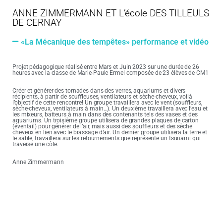
ANNE ZIMMERMANN ET L’école DES TILLEULS
DE CERNAY
«La Mécanique des tempêtes» performance et vidéo​
Projet pédagogique réalisé entre Mars et Juin 2023 sur une durée de 26
heures avec la classe de Marie-Paule Ermel composée de 23 élèves de CM1
Créer et générer des tornades dans des verres, aquariums et divers
récipients, à partir de souffleuses, ventilateurs et sèche-cheveux, voilà
l’objectif de cette rencontre! Un groupe travaillera avec le vent (souffleurs,
sèche-cheveux, ventilateurs à main…). Un deuxième travaillera avec l’eau et
les mixeurs, batteurs à main dans des contenants tels des vases et des
aquariums. Un troisième groupe utilisera de grandes plaques de carton
(éventail) pour générer de l’air, mais aussi des souffleurs et des sèche
cheveux en lien avec le brassage d’air. Un dernier groupe utilisera la terre et
le sable, travaillera sur les retournements que représente un tsunami qui
traverse une côte.
Anne Zimmermann