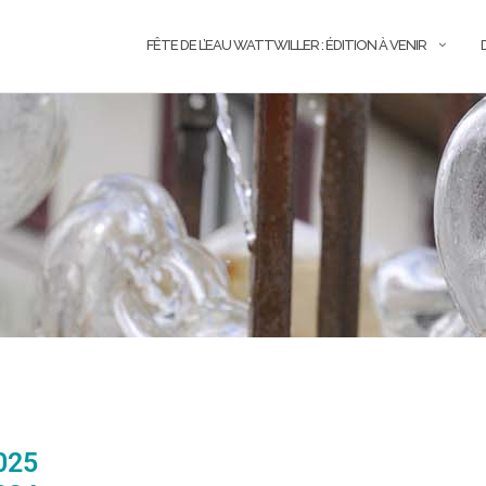
FÊTE DE L’EAU WATTWILLER : ÉDITION À VENIR
025