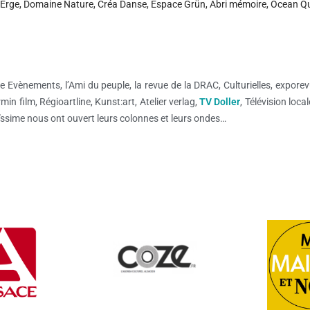
r, Erge, Domaine Nature, Créa Danse, Espace Grün, Abri mémoire, Ocean 
use Evènements, l’Ami du peuple, la revue de la DRAC, Culturielles, expo
rmin film, Régioartline, Kunst:art, Atelier verlag,
TV Doller
, Télévision loc
aïssime nous ont ouvert leurs colonnes et leurs ondes…