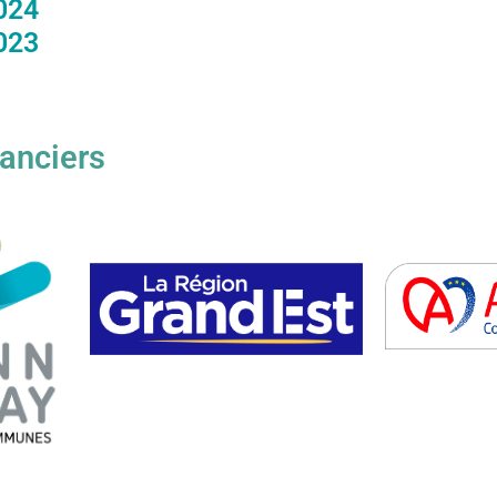
024
023
nanciers