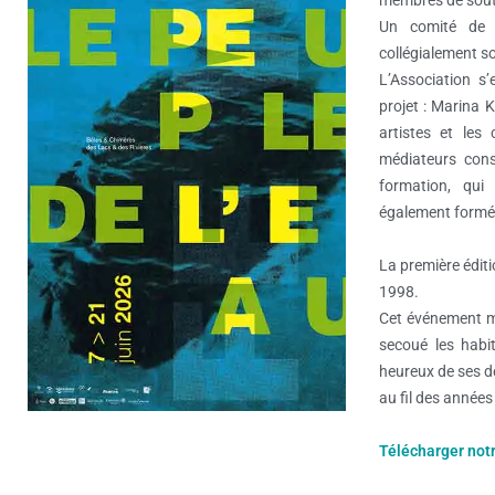
membres de sout
Un comité de 
collégialement so
L’Association s
projet : Marina K
artistes et les
médiateurs cons
formation, qui
également formés
La première éditi
1998.
Cet événement m
secoué les habit
heureux de ses d
au fil des année
Télécharger not