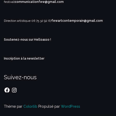
festival)
communicationfew@gmail.com
Direction artistique
06 75 32 92 67
fewartcontemporain@gmail.com
Soutenez-nous sur Helloasso !
Inscription à la newsletter
Suivez-nous
Facebook
Instagram
Thème par
Colorlib
Propulsé par
WordPress