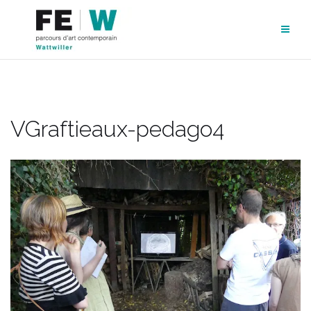
Aller
au
contenu
VGraftieaux-pedago4