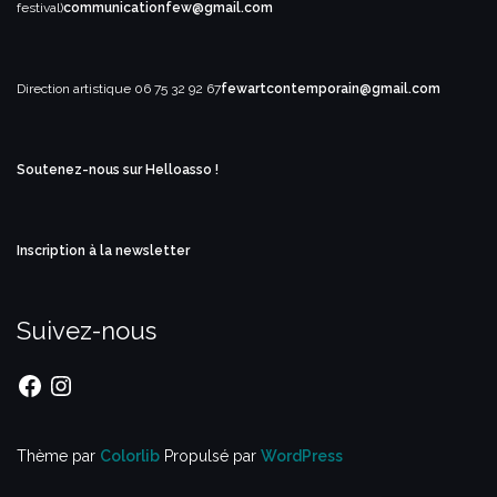
festival)
communicationfew@gmail.com
Direction artistique
06 75 32 92 67
fewartcontemporain@gmail.com
Soutenez-nous sur Helloasso !
Inscription à la newsletter
Suivez-nous
Facebook
Instagram
Thème par
Colorlib
Propulsé par
WordPress