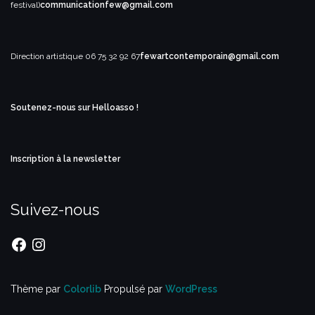
festival)
communicationfew@gmail.com
Direction artistique
06 75 32 92 67
fewartcontemporain@gmail.com
Soutenez-nous sur Helloasso !
Inscription à la newsletter
Suivez-nous
Facebook
Instagram
Thème par
Colorlib
Propulsé par
WordPress