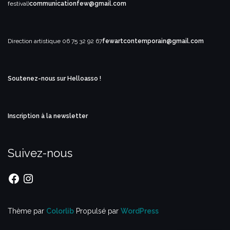
festival)
communicationfew@gmail.com
Direction artistique
06 75 32 92 67
fewartcontemporain@gmail.com
Soutenez-nous sur Helloasso !
Inscription à la newsletter
Suivez-nous
Facebook
Instagram
Thème par
Colorlib
Propulsé par
WordPress