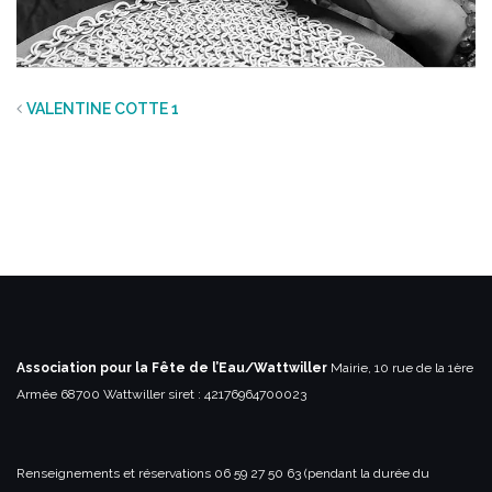
VALENTINE COTTE 1
Association pour la Fête de l’Eau/Wattwiller
Mairie, 10 rue de la 1ère
Armée
68700 Wattwiller
siret : 42176964700023
Renseignements et réservations
06 59 27 50 63 (pendant la durée du