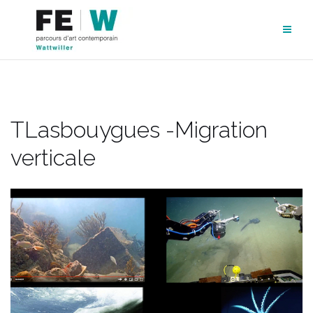
Aller
au
contenu
TLasbouygues -Migration
verticale