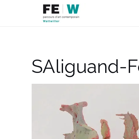
Aller
au
contenu
SAliguand-F