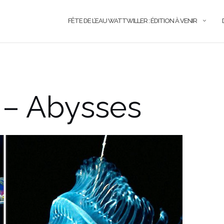
FÊTE DE L’EAU WATTWILLER : ÉDITION À VENIR
 – Abysses