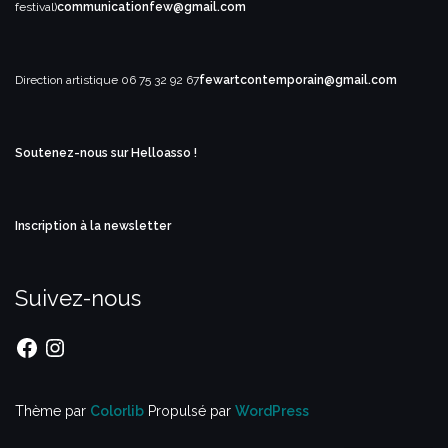
festival)
communicationfew@gmail.com
Direction artistique
06 75 32 92 67
fewartcontemporain@gmail.com
Soutenez-nous sur Helloasso !
Inscription à la newsletter
Suivez-nous
Facebook
Instagram
Thème par
Colorlib
Propulsé par
WordPress