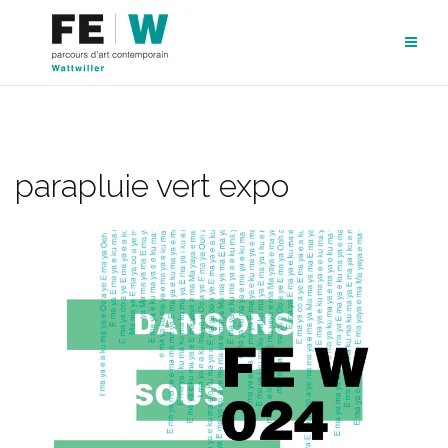
Aller
au
contenu
parapluie vert expo