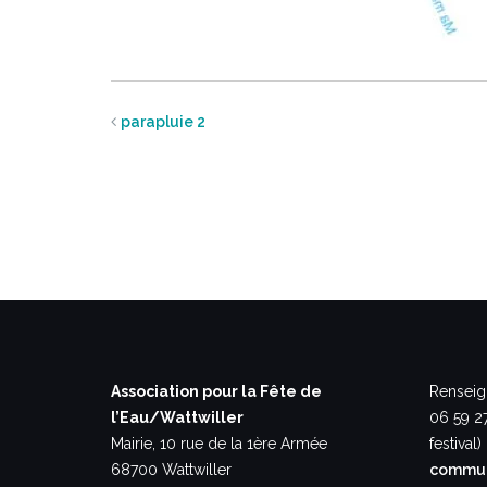
parapluie 2
Association pour la Fête de
Renseig
l’Eau/Wattwiller
06 59 2
Mairie, 10 rue de la 1ère Armée
festival)
68700 Wattwiller
commun