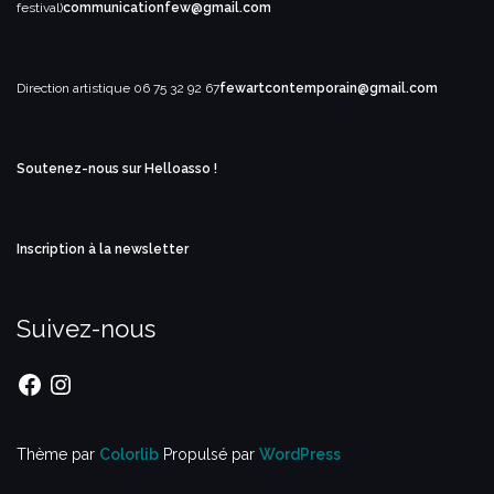
festival)
communicationfew@gmail.com
Direction artistique
06 75 32 92 67
fewartcontemporain@gmail.com
Soutenez-nous sur Helloasso !
Inscription à la newsletter
Suivez-nous
Facebook
Instagram
Thème par
Colorlib
Propulsé par
WordPress