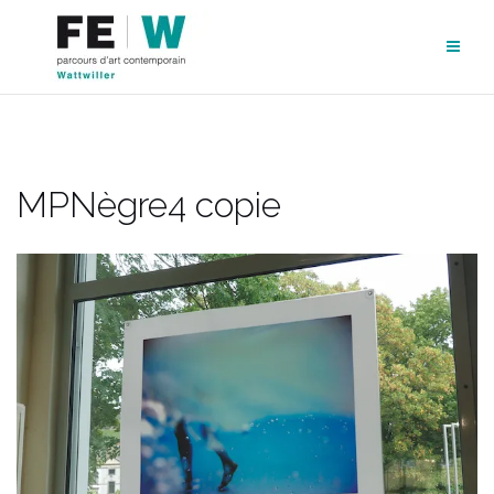
Aller
au
contenu
MPNègre4 copie