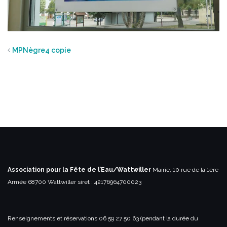
MPNègre4 copie
Association pour la Fête de l’Eau/Wattwiller
Mairie, 10 rue de la 1ère
Armée
68700 Wattwiller
siret : 42176964700023
Renseignements et réservations
06 59 27 50 63 (pendant la durée du