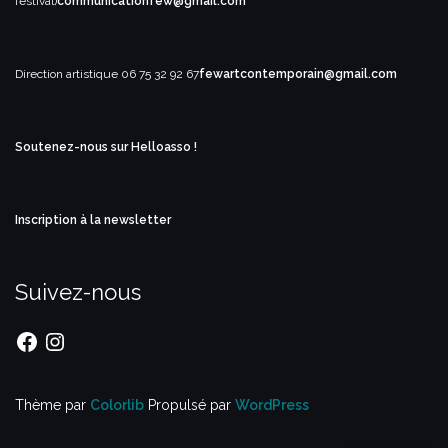
festival)
communicationfew@gmail.com
Direction artistique
06 75 32 92 67
fewartcontemporain@gmail.com
Soutenez-nous sur Helloasso !
Inscription à la newsletter
Suivez-nous
Facebook
Instagram
Thème par
Colorlib
Propulsé par
WordPress