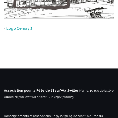
Logo Cernay 2
Association pour la Fête de l’Eau/Wattwiller
Mairie, 10 rue de la 1ère
Armée
68700 Wattwiller
siret : 42176964700023
Renseignements et réservations
06 59 27 50 63 (pendant la durée du