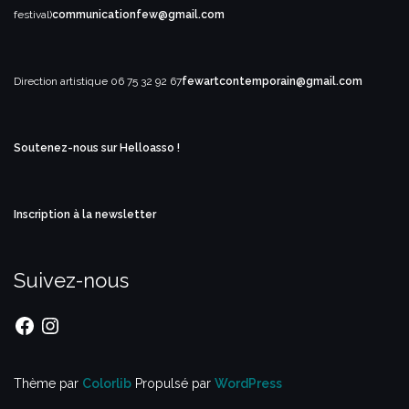
festival)
communicationfew@gmail.com
Direction artistique
06 75 32 92 67
fewartcontemporain@gmail.com
Soutenez-nous sur Helloasso !
Inscription à la newsletter
Suivez-nous
Facebook
Instagram
Thème par
Colorlib
Propulsé par
WordPress