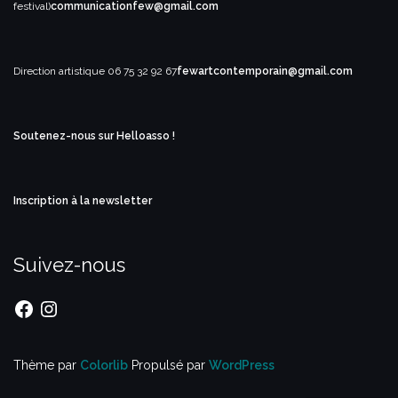
festival)
communicationfew@gmail.com
Direction artistique
06 75 32 92 67
fewartcontemporain@gmail.com
Soutenez-nous sur Helloasso !
Inscription à la newsletter
Suivez-nous
Facebook
Instagram
Thème par
Colorlib
Propulsé par
WordPress