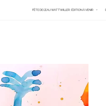
FÊTE DE L’EAU WATTWILLER : ÉDITION À VENIR