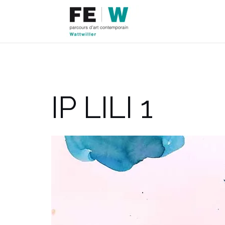
Aller
au
contenu
IP LILI 1