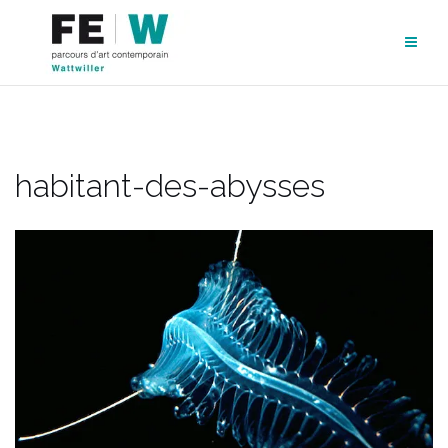
Aller
au
contenu
habitant-des-abysses