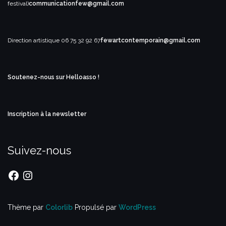
festival)
communicationfew@gmail.com
Direction artistique
06 75 32 92 67
fewartcontemporain@gmail.com
Soutenez-nous sur Helloasso !
Inscription à la newsletter
Suivez-nous
Facebook
Instagram
Thème par
Colorlib
Propulsé par
WordPress