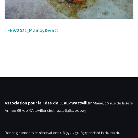
FEW2021_MZindy&watt
Association pour la Fête de l’Eau/Wattwiller
Mairie, 10 rue de la 1ère
Armée
68700 Wattwiller
siret : 42176964700023
Renseignements et réservations
06 59 27 50 63 (pendant la durée du