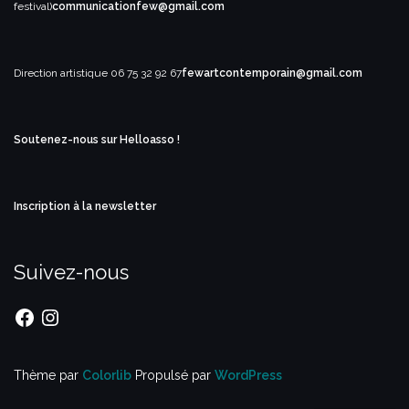
festival)
communicationfew@gmail.com
Direction artistique
06 75 32 92 67
fewartcontemporain@gmail.com
Soutenez-nous sur Helloasso !
Inscription à la newsletter
Suivez-nous
Facebook
Instagram
Thème par
Colorlib
Propulsé par
WordPress