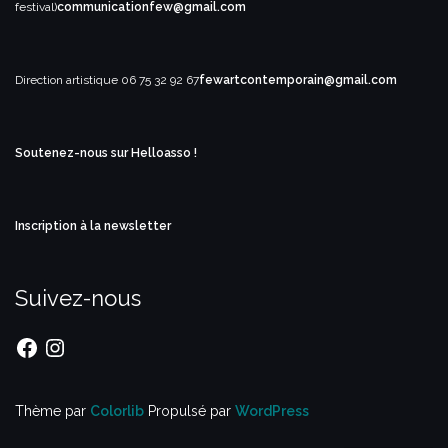
festival)
communicationfew@gmail.com
Direction artistique
06 75 32 92 67
fewartcontemporain@gmail.com
Soutenez-nous sur Helloasso !
Inscription à la newsletter
Suivez-nous
Facebook
Instagram
Thème par
Colorlib
Propulsé par
WordPress