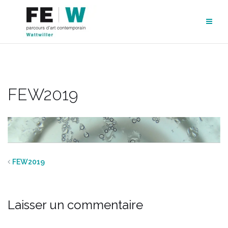
Aller
au
contenu
FEW2019
FEW2019
Laisser un commentaire