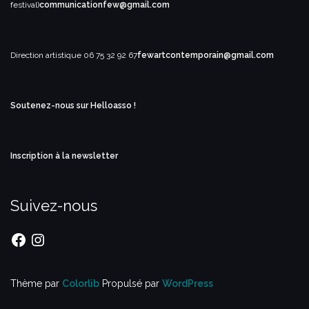
festival)
communicationfew@gmail.com
Direction artistique
06 75 32 92 67
fewartcontemporain@gmail.com
Soutenez-nous sur Helloasso !
Inscription à la newsletter
Suivez-nous
Facebook
Instagram
Thème par
Colorlib
Propulsé par
WordPress