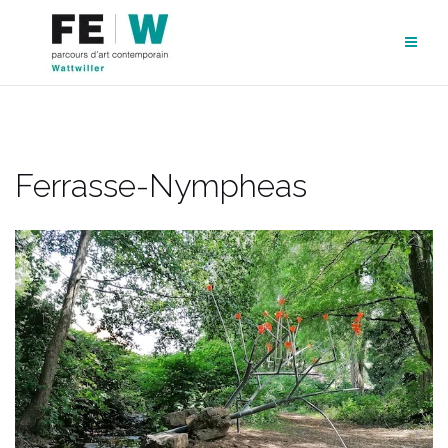
Aller
au
contenu
Ferrasse-Nympheas