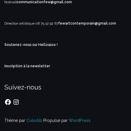
festival)
communicationfew@gmail.com
Direction artistique
06 75 32 92 67
fewartcontemporain@gmail.com
Soutenez-nous sur Helloasso !
Inscription à la newsletter
Suivez-nous
Facebook
Instagram
Thème par
Colorlib
Propulsé par
WordPress