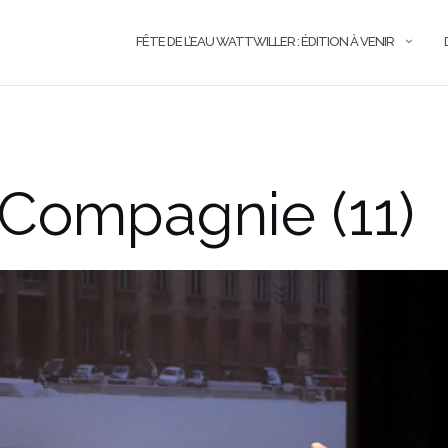
FÊTE DE L’EAU WATTWILLER : ÉDITION À VENIR
 Compagnie (11)