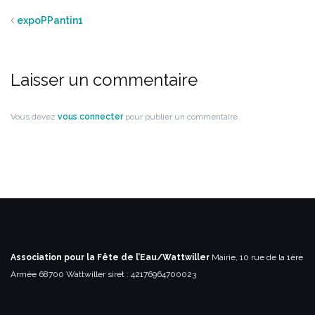
expoPPantin1
Laisser un commentaire
Vous devez
vous connecter
pour publier un commentaire.
Association pour la Fête de l’Eau/Wattwiller
Mairie, 10 rue de la 1ère
Armée
68700 Wattwiller
siret : 42176964700023