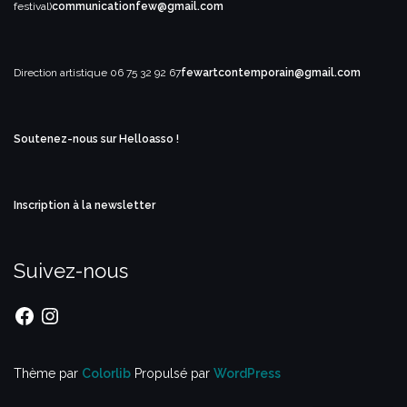
festival)
communicationfew@gmail.com
Direction artistique
06 75 32 92 67
fewartcontemporain@gmail.com
Soutenez-nous sur Helloasso !
Inscription à la newsletter
Suivez-nous
Facebook
Instagram
Thème par
Colorlib
Propulsé par
WordPress