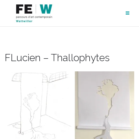
Aller
au
contenu
FLucien – Thallophytes