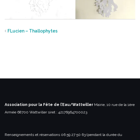
FLucien – Thallophytes
Association pour la Fête de l’Eau/Wattwiller
Mairie, 10 rue de la 1ère
Armée
68700 Wattwiller
siret : 42176964700023
Renseignements et réservations
06 59 27 50 63 (pendant la durée du