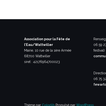
Association pour la Fête de
Renseig
l’Eau/Wattwiller
06 59 2
Mairie, 10 rue de la 1ère Armée
festival)
68700 Wattwiller
commun
siret : 42176964700023
Directio
06 75 3
fewart
Thème par
Colorlib
Propulsé par
WordPress