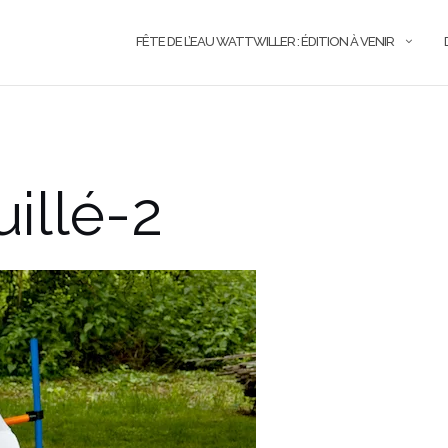
FÊTE DE L’EAU WATTWILLER : ÉDITION À VENIR
illé-2