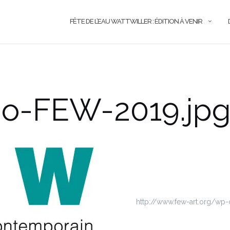
FÊTE DE L’EAU WATTWILLER : ÉDITION À VENIR
go-FEW-2019.jp
http://www.few-art.org/w