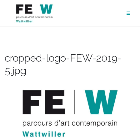
Aller
au
contenu
cropped-logo-FEW-2019-
5.jpg