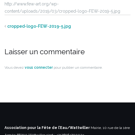
http://www.few-art.org/wp-
content/uploads/2019/03/cropped-logo-FEW-2019-5.jpg
cropped-logo-FEW-2019-5.jpg
Laisser un commentaire
Vous devez
vous connecter
pour publier un commentaire.
Association pour la Fête de l’Eau/Wattwiller
Mairie, 10 rue de la 1ère
Armée
68700 Wattwiller
siret : 42176964700023