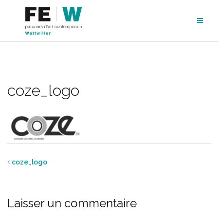
Aller
au
contenu
coze_logo
coze_logo
Laisser un commentaire