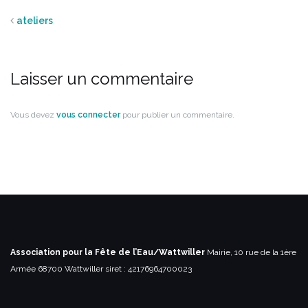
ateliers
Laisser un commentaire
Vous devez
vous connecter
pour publier un commentaire.
Association pour la Fête de l’Eau/Wattwiller
Mairie, 10 rue de la 1ère
Armée
68700 Wattwiller
siret : 42176964700023