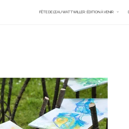
FÊTE DE L’EAU WATTWILLER : ÉDITION À VENIR