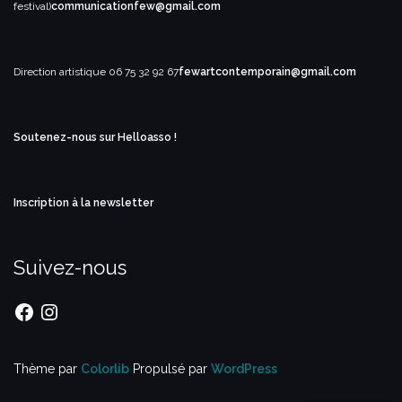
festival)
communicationfew@gmail.com
Direction artistique
06 75 32 92 67
fewartcontemporain@gmail.com
Soutenez-nous sur Helloasso !
Inscription à la newsletter
Suivez-nous
Facebook
Instagram
Thème par
Colorlib
Propulsé par
WordPress