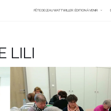
FÊTE DE L’EAU WATTWILLER : ÉDITION À VENIR
 LILI