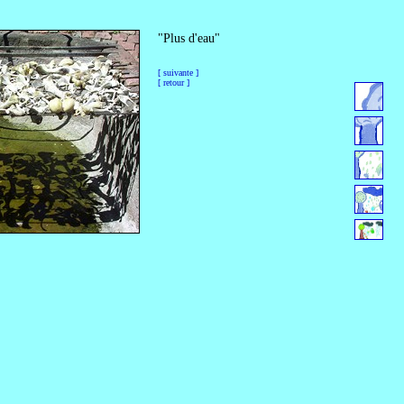
"Plus d'eau"
[ suivante ]
[ retour ]